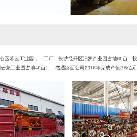
区暮云工业园；二工厂：长沙经开区汨罗产业园占地60亩，投资1
云龙工业园占地40亩）。杰通路面公司2018年完成产值2.5